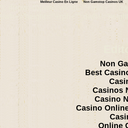
Meilleur Casino En Ligne
Non Gamstop Casinos UK
'); if(rpw>0){iwh='width="'+rpw+'" ';d
{iwh+='height="'+rph+'"';dwh+='height:'
Edit
Non Ga
Best Casin
Casi
Casinos 
Casino 
Casino Online
Casi
Online 