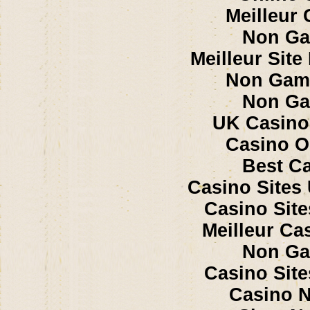
Meilleur
Non Ga
Meilleur Sit
Non Gam
Non Ga
UK Casino
Casino O
Best Ca
Casino Sites
Casino Sit
Meilleur Ca
Non Ga
Casino Sit
Casino 