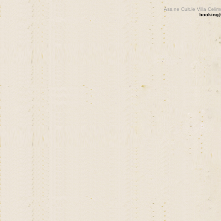
Ass.ne Cult.le Villa Cel
booking@