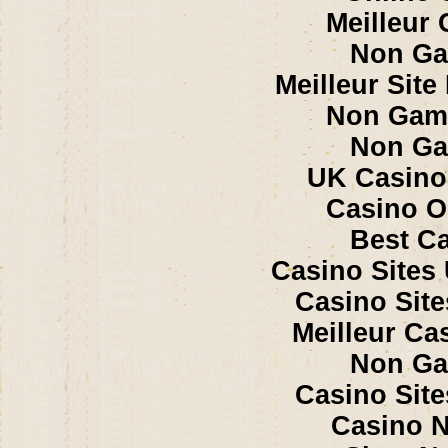
Meilleur
Non Ga
Meilleur Sit
Non Gam
Non Ga
UK Casino
Casino O
Best Ca
Casino Sites
Casino Sit
Meilleur Ca
Non Ga
Casino Sit
Casino 