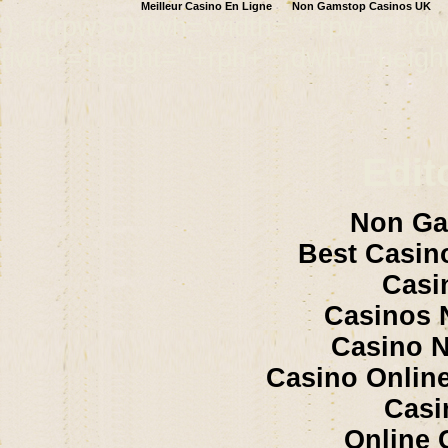
Meilleur Casino En Ligne
Non Gamstop Casinos UK
'); if(rpw>0){iwh='width="'+rpw+'" ';d
{iwh+='height="'+rph+'"';dwh+='height:'
Edit
Non Ga
Best Casin
Casi
Casinos 
Casino 
Casino Online
Casi
Online 