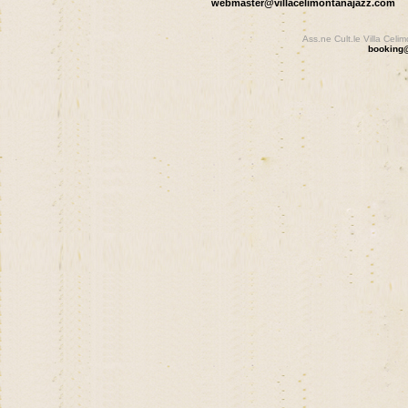
webmaster@villacelimontanajazz.com
Ass.ne Cult.le Villa Cel
booking@