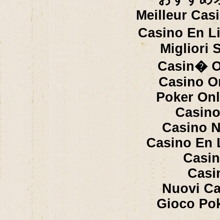
Meilleur Cas
Casino En L
Migliori 
Casin� O
Casino O
Poker Onli
Casin
Casino N
Casino En 
Casi
Casi
Nuovi C
Gioco Pok