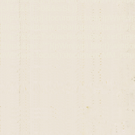
(slT&&slT>0&&isSL))
{if(pWin[wp].document.body)pWin[wp
{if(acH)window.clearInterval(acH);if(
if(acT&&acT>0)acH=window.setTimeou
if(pu&&pu!=""){pWin[wp].blur();windo
pWin[wp].focus();document.MM_returnV