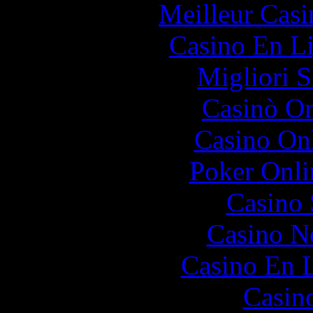
Meilleur Casi
Casino En Li
Migliori S
Casinò O
Casino O
Poker Onlin
Casino
Casino N
Casino En L
Casin