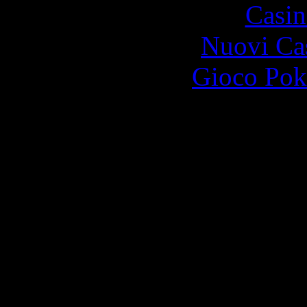
Casin
Nuovi Ca
Gioco Poke