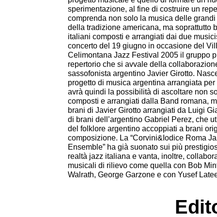
sperimentazione, al fine di costruire un repe
comprenda non solo la musica delle grandi
della tradizione americana, ma soprattutto b
italiani composti e arrangiati dai due musicis
concerto del 19 giugno in occasione del Vil
Celimontana Jazz Festival 2005 il gruppo p
repertorio che si avvale della collaborazion
sassofonista argentino Javier Girotto. Nasc
progetto di musica argentina arrangiata per
avrà quindi la possibilità di ascoltare non so
composti e arrangiati dalla Band romana, 
brani di Javier Girotto arrangiati da Luigi 
di brani dell’argentino Gabriel Perez, che uti
del folklore argentino accoppiati a brani orig
composizione. La “Corvini&Iodice Roma Ja
Ensemble” ha già suonato sui più prestigios
realtà jazz italiana e vanta, inoltre, collabor
musicali di rilievo come quella con Bob Min
Walrath, George Garzone e con Yusef Latee
Edit