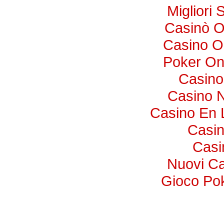
Migliori 
Casinò O
Casino O
Poker Onli
Casin
Casino N
Casino En 
Casi
Casi
Nuovi C
Gioco Pok