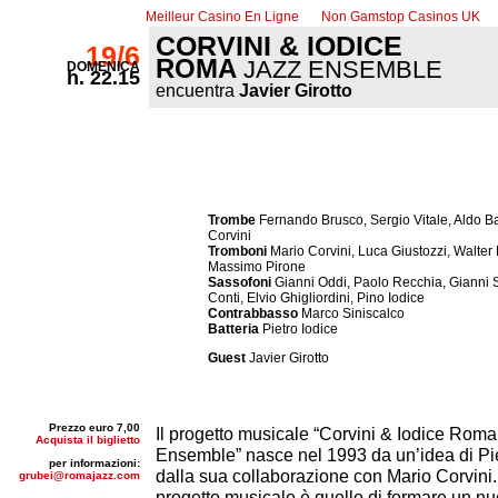
Meilleur Casino En Ligne
Non Gamstop Casinos UK
CORVINI & IODICE
19/6
ROMA
JAZZ ENSEMBLE
DOMENICA
h. 22.15
encuentra
Javier Girotto
Trombe
Fernando Brusco, Sergio Vitale, Aldo Ba
Corvini
Tromboni
Mario Corvini, Luca Giustozzi, Walter 
Massimo Pirone
Sassofoni
Gianni Oddi, Paolo Recchia, Gianni S
Conti, Elvio Ghigliordini, Pino Iodice
Contrabbasso
Marco Siniscalco
Batteria
Pietro Iodice
Guest
Javier Girotto
Prezzo euro 7,00
Il progetto musicale “Corvini & Iodice Rom
Acquista il biglietto
Ensemble” nasce nel 1993 da un’idea di Pie
per informazioni:
dalla sua collaborazione con Mario Corvini
grubei@romajazz.com
progetto musicale è quello di formare un nu