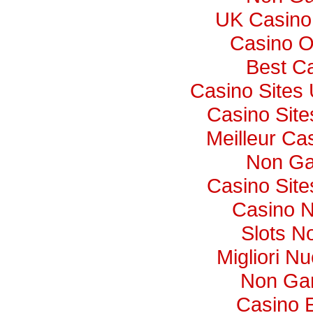
UK Casino
Casino O
Best C
Casino Sites
Casino Sit
Meilleur Ca
Non Ga
Casino Sit
Casino 
Slots N
Migliori N
Non Ga
Casino 